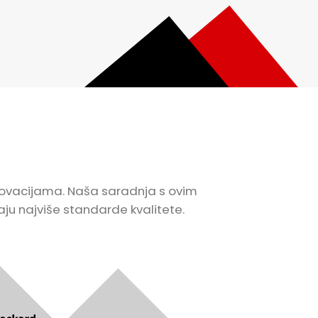
 inovacijama. Naša saradnja s ovim
u najviše standarde kvalitete.