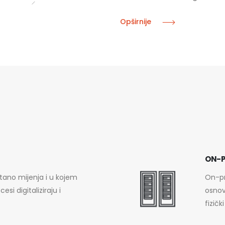
Opširnije
ON-P
stano mijenja i u kojem
On-pr
esi digitaliziraju i
osnov
fizičk