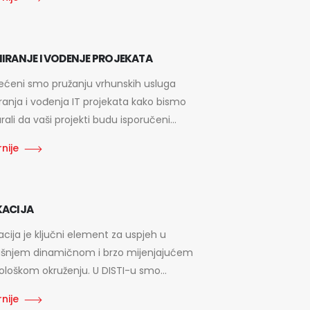
IRANJE I VODENJE PROJEKATA
ećeni smo pružanju vrhunskih usluga
ranja i vođenja IT projekata kako bismo
rali da vaši projekti budu isporučeni...
nije
KACIJA
cija je ključni element za uspjeh u
šnjem dinamičnom i brzo mijenjajućem
ološkom okruženju. U DISTI-u smo...
nije