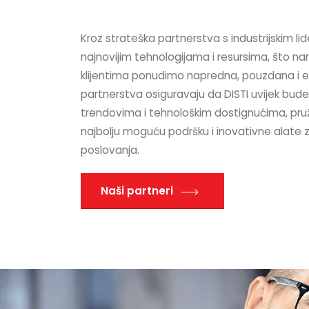
Kroz strateška partnerstva s industrijskim l
najnovijim tehnologijama i resursima, što
klijentima ponudimo napredna, pouzdana i ef
partnerstva osiguravaju da DISTI uvijek bude 
trendovima i tehnološkim dostignućima, pruž
najbolju moguću podršku i inovativne alate 
poslovanja.
Naši partneri