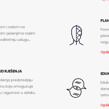
PLAN
vom i radom na
Posv
skim rješenjima našim
plani
alitetniju uslugu...
osigu
Opšir
UD RJEŠENJA
EDU
ešenja predstavljaju
Eduka
rmu koja omogućuje
dana
 i sigurnost u oblaku.
tehn
Opšir