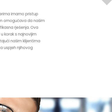
iderima imamo pristup
 nam omogućava da našim
ikasna rješenja. Ova
u korak s najnovijim
ajući našim klijentima
za uspjeh njihovog