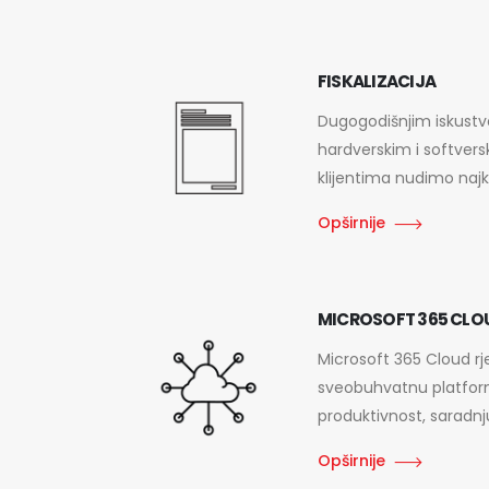
FISKALIZACIJA
Dugogodišnjim iskust
hardverskim i softver
klijentima nudimo najkv
Opširnije
MICROSOFT 365 CLO
Microsoft 365 Cloud rj
sveobuhvatnu platfo
produktivnost, saradnju
Opširnije