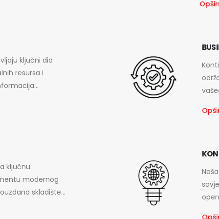
Opšir
BUSI
ljaju ključni dio
Konti
alnih resursa i
održ
nformacija...
vašeg
Opšir
KON
a ključnu
Naša
ponentu modernog
savje
ouzdano skladište...
opera
Opšir