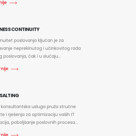
nije
NESS CONTINUITY
nuitet poslovanja ključan je za
avanje neprekinutog i učinkovitog rada
 poslovanja, čak i u slučaju...
nije
SALTING
 konsultantska usluga pruža stručne
te i rješenja za optimizaciju vaših IT
cija, poboljšanje poslovnih procesa...
nije