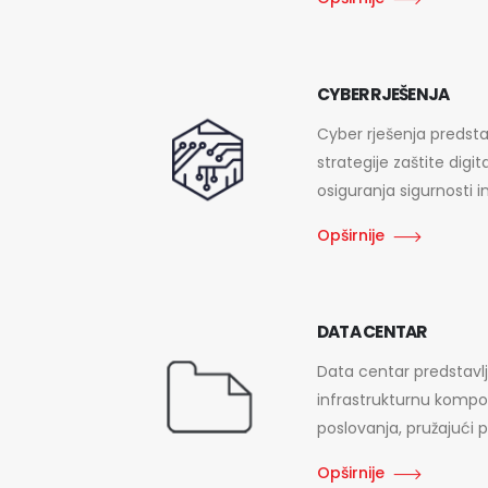
CYBER RJEŠENJA
Cyber rješenja predstav
strategije zaštite digit
osiguranja sigurnosti i
Opširnije
DATA CENTAR
Data centar predstavlj
infrastrukturnu kom
poslovanja, pružajući p
Opširnije