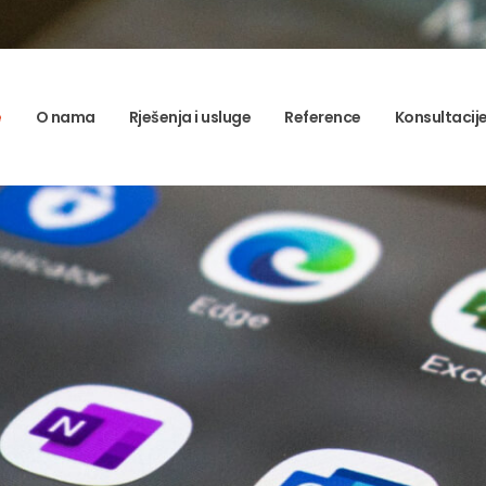
e
O nama
Rješenja i usluge
Reference
Konsultacij