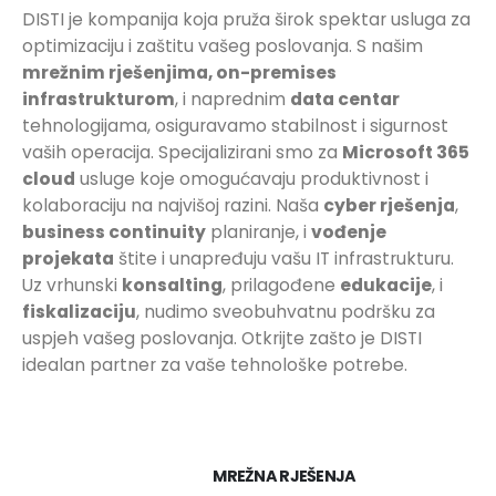
DISTI je kompanija koja pruža širok spektar usluga za
optimizaciju i zaštitu vašeg poslovanja. S našim
mrežnim rješenjima, on-premises
infrastrukturom
, i naprednim
data centar
tehnologijama, osiguravamo stabilnost i sigurnost
vaših operacija. Specijalizirani smo za
Microsoft 365
cloud
usluge koje omogućavaju produktivnost i
kolaboraciju na najvišoj razini. Naša
cyber rješenja
,
business continuity
planiranje, i
vođenje
projekata
štite i unapređuju vašu IT infrastrukturu.
Uz vrhunski
konsalting
, prilagođene
edukacije
, i
fiskalizaciju
, nudimo sveobuhvatnu podršku za
uspjeh vašeg poslovanja. Otkrijte zašto je DISTI
idealan partner za vaše tehnološke potrebe.
MREŽNA RJEŠENJA