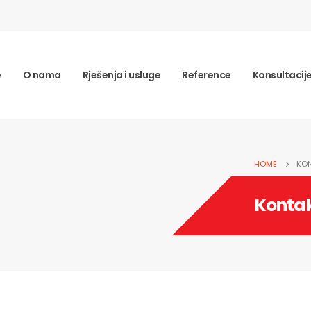
e
O nama
Rješenja i usluge
Reference
Konsultacij
HOME
KO
Konta