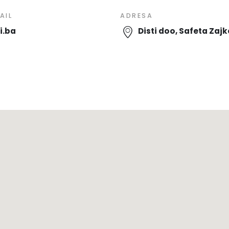
AIL
ADRESA
i.ba
Disti doo, Safeta Zajke