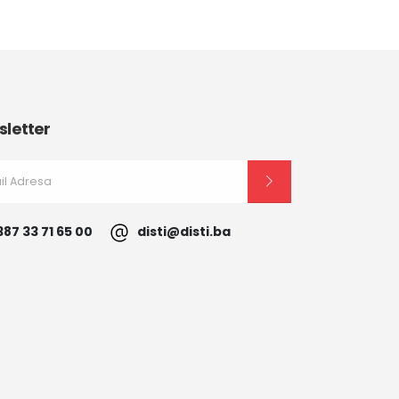
letter
387 33 71 65 00
disti@disti.ba