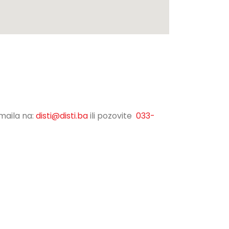
maila na:
disti@disti.ba
ili pozovite
033-