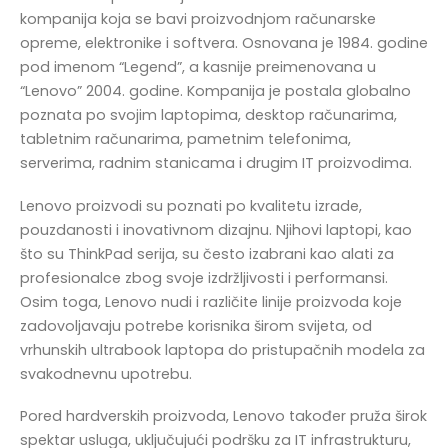
kompanija koja se bavi proizvodnjom računarske
opreme, elektronike i softvera. Osnovana je 1984. godine
pod imenom “Legend”, a kasnije preimenovana u
“Lenovo” 2004. godine. Kompanija je postala globalno
poznata po svojim laptopima, desktop računarima,
tabletnim računarima, pametnim telefonima,
serverima, radnim stanicama i drugim IT proizvodima.
Lenovo proizvodi su poznati po kvalitetu izrade,
pouzdanosti i inovativnom dizajnu. Njihovi laptopi, kao
što su ThinkPad serija, su često izabrani kao alati za
profesionalce zbog svoje izdržljivosti i performansi.
Osim toga, Lenovo nudi i različite linije proizvoda koje
zadovoljavaju potrebe korisnika širom svijeta, od
vrhunskih ultrabook laptopa do pristupačnih modela za
svakodnevnu upotrebu.
Pored hardverskih proizvoda, Lenovo također pruža širok
spektar usluga, uključujući podršku za IT infrastrukturu,