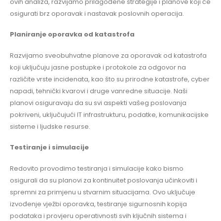
ovih analiza, razvijamo prilagođene strategije i planove koji će
osigurati brz oporavak i nastavak poslovnih operacija.
Planiranje oporavka od katastrofa
Razvijamo sveobuhvatne planove za oporavak od katastrofa
koji uključuju jasne postupke i protokole za odgovor na
različite vrste incidenata, kao što su prirodne katastrofe, cyber
napadi, tehnički kvarovi i druge vanredne situacije. Naši
planovi osiguravaju da su svi aspekti vašeg poslovanja
pokriveni, uključujući IT infrastrukturu, podatke, komunikacijske
sisteme i ljudske resurse.
Testiranje i simulacije
Redovito provodimo testiranja i simulacije kako bismo
osigurali da su planovi za kontinuitet poslovanja učinkoviti i
spremni za primjenu u stvarnim situacijama. Ovo uključuje
izvođenje vježbi oporavka, testiranje sigurnosnih kopija
podataka i provjeru operativnosti svih ključnih sistema i