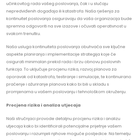
učinkovitog rada vašeg poslovanja, čak i u slučaju
nepredviđenih događaja ili katastrofa. Naša rješenja za
kontinuitet poslovanja osiguravaju da vaša organizacija bude
spremna odgovoriti na sve izazove i očuvati operativnost u
svakom trenutku.
Naša usluga kontinuiteta poslovanja obuhvaća sve ključne
aspekte planiranja i implementacije strategija koje će
osigurati minimalan prekid rada i brzu obnovu poslovnih
funkcija. To uključuje procjenu rizika, razvoj planova za
oporavak od katastrofa, testiranje i simulacije, te kontinuirano
praćenje i ažuriranje planova kako bi bili u skladu s
promjenama u vašem poslovanju i tehnološkom okruženju.
Procjena rizika i analiza utjecaja
Naši stručnjaci provode detaljnu procjenu rizika i analizu
utjecaja kako bi identificirali potencijalne prijetnje vašem
poslovanju i razumjeli njihove moguće posljedice. Na temelju