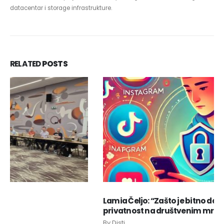
datacentar i storage infrastrukture.
RELATED
POSTS
Lamia Čeljo: “Zašto je bitno da zašitite svoju
privatnost na društvenim mrežama?”
By
Disti