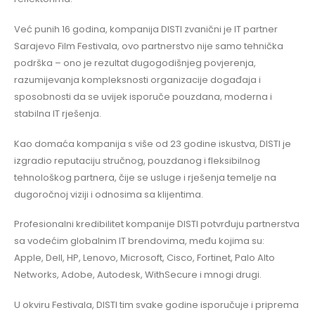
Već punih 16 godina, kompanija DISTI zvanični je IT partner
Sarajevo Film Festivala, ovo partnerstvo nije samo tehnička
podrška – ono je rezultat dugogodišnjeg povjerenja,
razumijevanja kompleksnosti organizacije događaja i
sposobnosti da se uvijek isporuče pouzdana, moderna i
stabilna IT rješenja.
Kao domaća kompanija s više od 23 godine iskustva, DISTI je
izgradio reputaciju stručnog, pouzdanog i fleksibilnog
tehnološkog partnera, čije se usluge i rješenja temelje na
dugoročnoj viziji i odnosima sa klijentima.
Profesionalni kredibilitet kompanije DISTI potvrđuju partnerstva
sa vodećim globalnim IT brendovima, među kojima su:
Apple, Dell, HP, Lenovo, Microsoft, Cisco, Fortinet, Palo Alto
Networks, Adobe, Autodesk, WithSecure i mnogi drugi.
U okviru Festivala, DISTI tim svake godine isporučuje i priprema