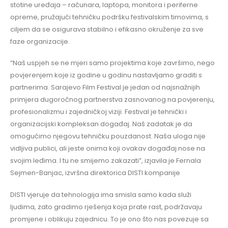
stotine uređaja – računara, laptopa, monitora i periferne
opreme, pružajući tehničku podršku festivalskim timovima, s
ciljem da se osigurava stabilno i efikasno okruženje za sve
faze organizacije.
“Naš uspjeh se ne mjeri samo projektima koje završimo, nego
povjerenjem koje iz godine u godinu nastavljamo graditi s
partnerima. Sarajevo Film Festival je jedan od najsnažnijih
primjera dugoročnog partnerstva zasnovanog na povjerenju,
profesionalizmu i zajedničkoj viziji. Festival je tehnički i
organizacijski kompleksan događaj. Naš zadatak je da
omogućimo njegovu tehničku pouzdanost. Naša uloga nije
vidljiva publici, ali jeste onima koji ovakav događaj nose na
svojim leđima. I tu ne smijemo zakazati”, izjavila je Fernala
Sejmen-Banjac, izvršna direktorica DISTI kompanije
DISTI vjeruje da tehnologija ima smisla samo kada služi
ljudima, zato gradimo rješenja koja prate rast, podržavaju
promjene i oblikuju zajednicu. To je ono što nas povezuje sa