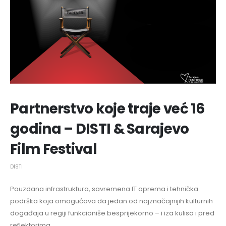
Partnerstvo koje traje već 16
godina – DISTI & Sarajevo
Film Festival
DISTI
Pouzdana infrastruktura, savremena IT oprema i tehnička
podrška koja omogućava da jedan od najznačajnijih kulturnih
događaja u regiji funkcioniše besprijekorno – i iza kulisa i pred
reflektorima.