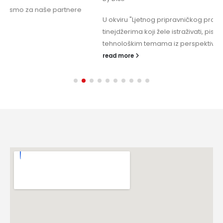
U okviru "Ljetnog pripravničkog programa namijenjenog
tinejdžerima koji žele istraživati, pisati i diskutovati o
tehnološkim temama iz perspektive mladih, donosimo...
read more