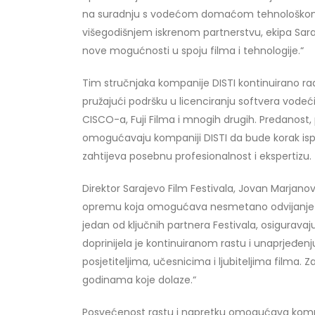
na suradnju s vodećom domaćom tehnološkom k
višegodišnjem iskrenom partnerstvu, ekipa Sar
nove mogućnosti u spoju filma i tehnologije.“
Tim stručnjaka kompanije DISTI kontinuirano rad
pružajući podršku u licenciranju softvera vode
CISCO-a, Fuji Filma i mnogih drugih. Predanost,
omogućavaju kompaniji DISTI da bude korak ispr
zahtijeva posebnu profesionalnost i ekspertizu.
Direktor Sarajevo Film Festivala, Jovan Marjano
opremu koja omogućava nesmetano odvijanje Fes
jedan od ključnih partnera Festivala, osiguravaj
doprinijela je kontinuiranom rastu i unaprjeđe
posjetiteljima, učesnicima i ljubiteljima filma.
godinama koje dolaze.“
Posvećenost rastu i napretku omogućava kompani