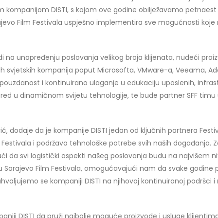
ompanijom DISTI, s kojom ove godine obilježavamo petnaest g
ajevo Film Festivala uspješno implementira sve mogućnosti koj
i na unapređenju poslovanja velikog broja klijenata, nudeći proi
ćih svjetskih kompanija poput Microsofta, VMware-a, Veeama, Ado
 pouzdanost i kontinuirano ulaganje u edukaciju uposlenih, infras
ed u dinamičnom svijetu tehnologije, te bude partner SFF timu u 
vić, dodaje da je kompanije DISTI jedan od ključnih partnera Fest
tivala i podržava tehnološke potrebe svih naših događanja. Zah
ući da svi logistički aspekti našeg poslovanja budu na najvišem ni
nju Sarajevo Film Festivala, omogućavajući nam da svake godine 
 Zahvaljujemo se kompaniji DISTI na njihovoj kontinuiranoj podršc
ji DISTI da pruži najbolje moguće proizvode i usluge klijentima