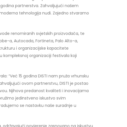
odina partnerstva. Zahvaljujući našem
e moderna tehnologija nudi. Zajedno stvaramo
zvode renomiranih svjetskih proizvođača, te
be-a, Autocada, Fortineta, Palo Alto-a,
trukturu i organizacijske kapacitete
kompleksnoj organizaciji festivala koji
ivala: “Već 15 godina DISTI nam pruža vrhunsku
valjujući ovom partnerstvu, DISTI je postao
vou. Njihova predanost kvaliteti i inovacijama
pružimo jedinstveno iskustvo svim
i i radujemo se nastavku naše suradnje u
, održavajući povjerenje zasnovano na iskustvu