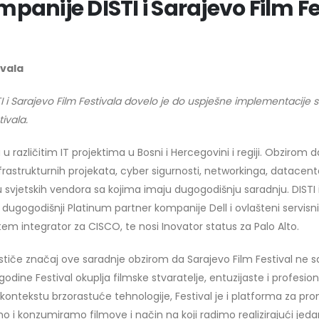
panije DISTI i Sarajevo Film F
ivala
I i Sarajevo Film Festivala dovelo je do uspješne implementacije 
ivala.
 različitim IT projektima u Bosni i Hercegovini i regiji. Obzirom da
rastrukturnih projekata, cyber sigurnosti, networkinga, datacenta
u svjetskih vendora sa kojima imaju dugogodišnju saradnju. DISTI
 dugogodišnji Platinum partner kompanije Dell i ovlašteni servisn
em integrator za CISCO, te nosi Inovator status za Palo Alto.
 ističe značaj ove saradnje obzirom da Sarajevo Film Festival ne 
godine Festival okuplja filmske stvaratelje, entuzijaste i profesion
. U kontekstu brzorastuće tehnologije, Festival je i platforma za
o i konzumiramo filmove i način na koji radimo realizirajući je