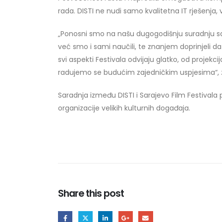
rada. DISTI ne nudi samo kvalitetna IT rješenja,
„Ponosni smo na našu dugogodišnju suradnju sa
već smo i sami naučili, te znanjem doprinje
svi aspekti Festivala odvijaju glatko, od proje
radujemo se budućim zajedničkim uspjesima“, zak
Saradnja između DISTI i Sarajevo Film Festivala
organizacije velikih kulturnih događaja.
Share this post