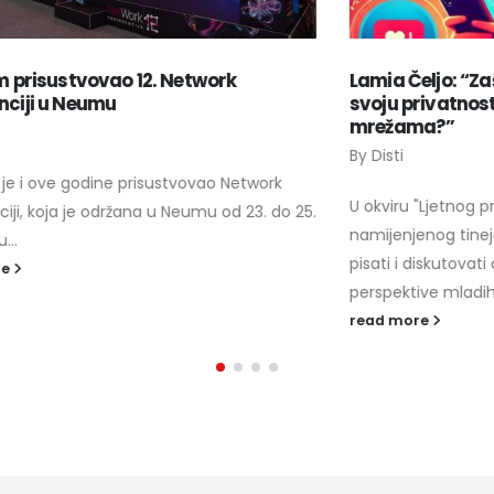
Lamia Čeljo: “Zašto je bitno da zašitite
B
svoju privatnost na društvenim
B
mrežama?”
By
Disti
Pr
ko
U okviru "Ljetnog pripravničkog programa
25.
Ja
namijenjenog tinejdžerima koji žele istraživati,
us
pisati i diskutovati o tehnološkim temama iz
re
perspektive mladih, donosimo...
read more