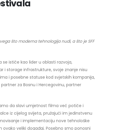
estivala
svega što moderna tehnologija nudi, a što je SFF
 se ističe kao lider u oblasti razvoja,
r i storage infrastrukture, svoje znanje nisu
 ima i posebne statuse kod svjetskih kompanija,
i partner za Bosnu i Hercegovinu, partner
samo da slavi umjetnost filma već potiče i
alce iz cijelog svijeta, pružajući im jedinstvenu
 promovisanje i implementaciju nove tehnološke
dan ovako veliki događaj. Posebno smo ponosni