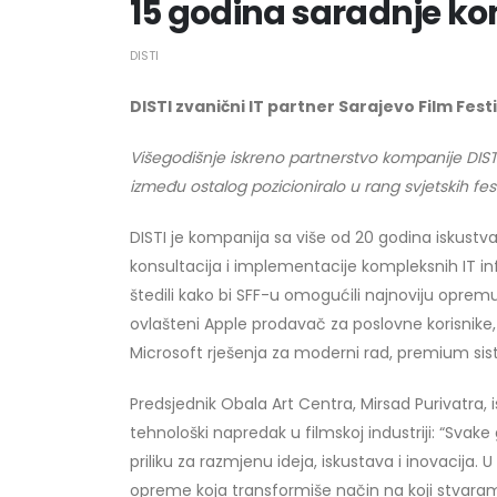
15 godina saradnje kom
DISTI
DISTI zvanični IT partner Sarajevo Film Fest
Višegodišnje iskreno partnerstvo kompanije DIST
između ostalog pozicioniralo u rang svjetskih fest
DISTI je kompanija sa više od 20 godina iskustva u
konsultacija i implementacije kompleksnih IT inf
štedili kako bi SFF-u omogućili najnoviju oprem
ovlašteni Apple prodavač za poslovne korisnike,
Microsoft rješenja za moderni rad, premium sist
Predsjednik Obala Art Centra, Mirsad Purivatra,
tehnološki napredak u filmskoj industriji: “Svake 
priliku za razmjenu ideja, iskustava i inovacija
opreme koja transformiše način na koji stvaram