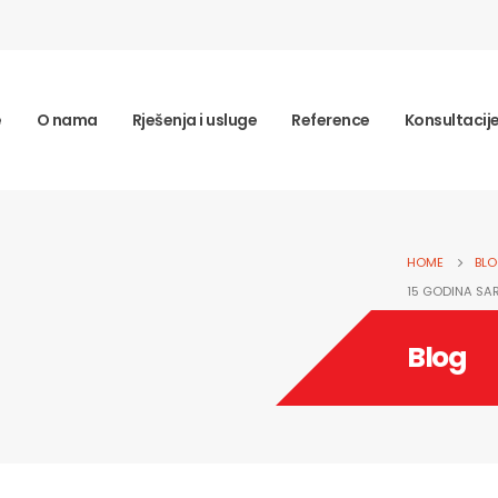
e
O nama
Rješenja i usluge
Reference
Konsultacij
HOME
BL
15 GODINA SAR
Blog