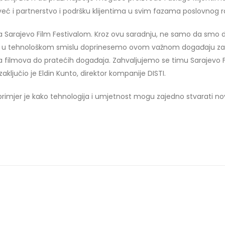
 već i partnerstvo i podršku klijentima u svim fazama poslovnog ra
 Sarajevo Film Festivalom. Kroz ovu saradnju, ne samo da smo do
li da u tehnološkom smislu doprinesemo ovom važnom događaju 
kcija filmova do pratećih događaja. Zahvaljujemo se timu Sarajevo
ljučio je Eldin Kunto, direktor kompanije DISTI.
 primjer je kako tehnologija i umjetnost mogu zajedno stvarati 