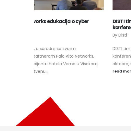
cyber
DISTI tim prisustvovao 12. Network
konferenciji u Neumu
By
Disti
DISTI tim je i ove godine prisustvovao Network
etworks,
konferenciji, koja je održana u Neumu od 23. do 
 Visokom,
oktobra, u...
read more